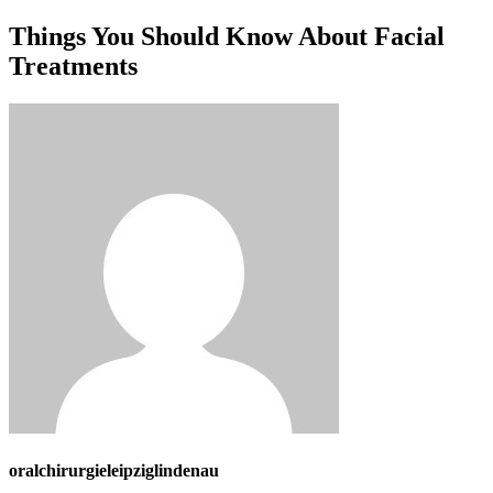
Zum
Things You Should Know About Facial
Inhalt
Treatments
wechseln
oralchirurgieleipziglindenau