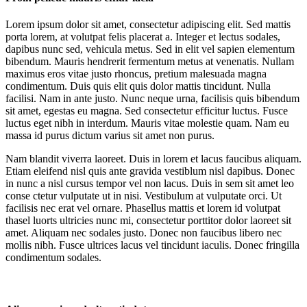
Lorem ipsum dolor sit amet, consectetur adipiscing elit. Sed mattis
porta lorem, at volutpat felis placerat a. Integer et lectus sodales,
dapibus nunc sed, vehicula metus. Sed in elit vel sapien elementum
bibendum. Mauris hendrerit fermentum metus at venenatis. Nullam
maximus eros vitae justo rhoncus, pretium malesuada magna
condimentum. Duis quis elit quis dolor mattis tincidunt. Nulla
facilisi. Nam in ante justo. Nunc neque urna, facilisis quis bibendum
sit amet, egestas eu magna. Sed consectetur efficitur luctus. Fusce
luctus eget nibh in interdum. Mauris vitae molestie quam. Nam eu
massa id purus dictum varius sit amet non purus.
Nam blandit viverra laoreet. Duis in lorem et lacus faucibus aliquam.
Etiam eleifend nisl quis ante gravida vestiblum nisl dapibus. Donec
in nunc a nisl cursus tempor vel non lacus. Duis in sem sit amet leo
conse ctetur vulputate ut in nisi. Vestibulum at vulputate orci. Ut
facilisis nec erat vel ornare. Phasellus mattis et lorem id volutpat
thasel luorts ultricies nunc mi, consectetur porttitor dolor laoreet sit
amet. Aliquam nec sodales justo. Donec non faucibus libero nec
mollis nibh. Fusce ultrices lacus vel tincidunt iaculis. Donec fringilla
condimentum sodales.