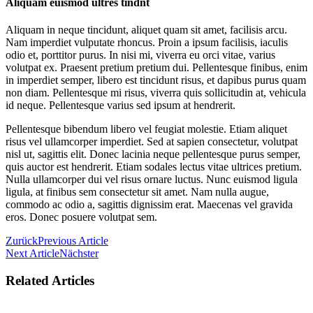
Aliquam euismod ultres tindnt
Aliquam in neque tincidunt, aliquet quam sit amet, facilisis arcu.
Nam imperdiet vulputate rhoncus. Proin a ipsum facilisis, iaculis
odio et, porttitor purus. In nisi mi, viverra eu orci vitae, varius
volutpat ex. Praesent pretium pretium dui. Pellentesque finibus, enim
in imperdiet semper, libero est tincidunt risus, et dapibus purus quam
non diam. Pellentesque mi risus, viverra quis sollicitudin at, vehicula
id neque. Pellentesque varius sed ipsum at hendrerit.
Pellentesque bibendum libero vel feugiat molestie. Etiam aliquet
risus vel ullamcorper imperdiet. Sed at sapien consectetur, volutpat
nisl ut, sagittis elit. Donec lacinia neque pellentesque purus semper,
quis auctor est hendrerit. Etiam sodales lectus vitae ultrices pretium.
Nulla ullamcorper dui vel risus ornare luctus. Nunc euismod ligula
ligula, at finibus sem consectetur sit amet. Nam nulla augue,
commodo ac odio a, sagittis dignissim erat. Maecenas vel gravida
eros. Donec posuere volutpat sem.
Zurück
Previous Article
Next Article
Nächster
Related Articles